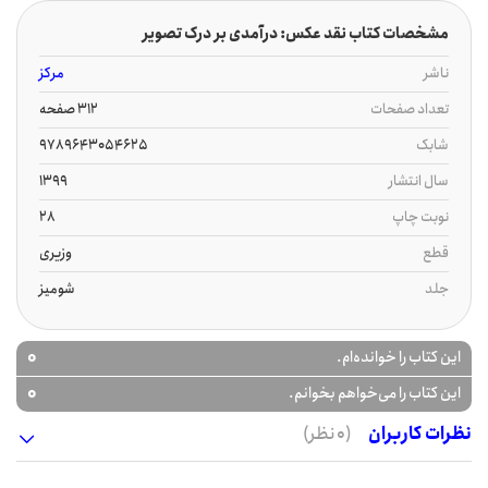
مشخصات کتاب نقد عکس: درآمدی بر درک تصویر
ناشر
مرکز
تعداد صفحات
312 صفحه
شابک
9789643054625
سال انتشار
1399
نوبت چاپ
28
قطع
وزیری
جلد
شومیز
0
این کتاب را خوانده‌ام.
0
این کتاب را می‌خواهم بخوانم.
نظرات کاربران
(0 نظر)