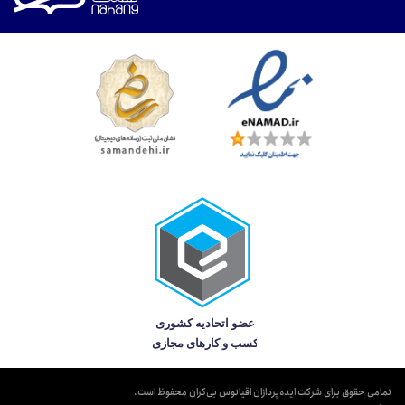
تمامی حقوق برای شرکت ایده‌پردازان اقیانوس بی‌کران محفوظ است.