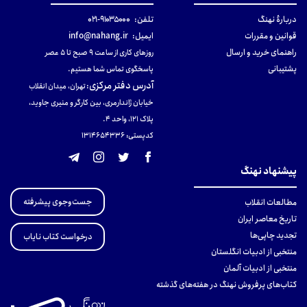
دربارهٔ نهنگ
تلفن:
۹۱۰۳۵۰۰۰-۰۲۱
قوانین و مقررات
ایمیل:
info@nahang.ir
راهنمای خرید و ارسال
روزهای کاری از ساعت ۹ صبح تا ۵ عصر
پشتیبانی
پاسخگوی تماس شما هستیم.
آدرس دفتر مرکزی
:
تهران، میدان انقلاب
خیابان ژاندارمری، بین کارگر و منیری جاوید،
پلاک 121، واحد ۴.
کدپستی: 131465433۶
پیشنهاد نهنگ
جست‌وجوی پیشرفته
مطالعات انقلاب
تاریخ معاصر ایران
تجدید چاپی‌ها
درخواست کتاب نایاب
منتخبی از ادبیات انگلستان
منتخبی از ادبیات آلمان
کتاب‌های پرفروش نهنگ در هفته‌های گذشته