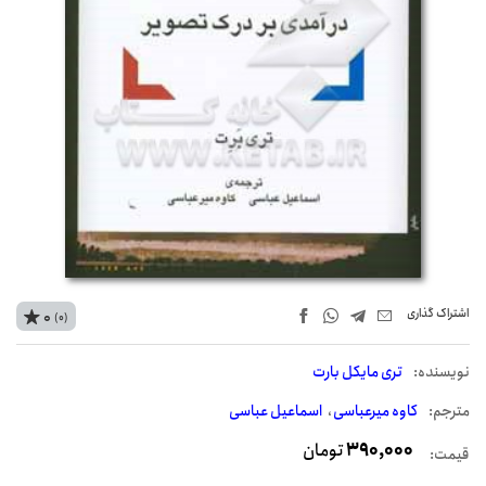
اشتراک‌ گذاری
0
(0)
نويسنده:
تری مایکل بارت
مترجم:
کاوه میرعباسی
اسماعیل عباسی
390,000
تومان
قیمت: