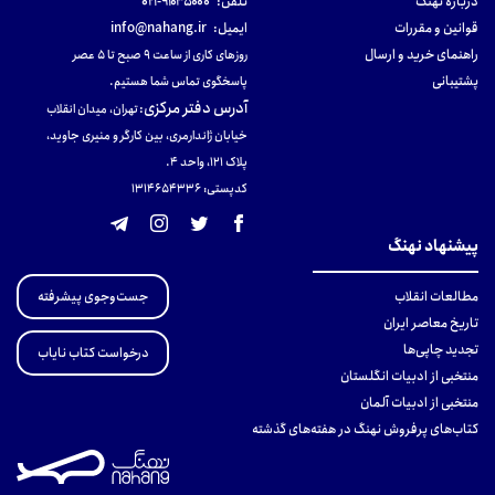
دربارهٔ نهنگ
تلفن:
۹۱۰۳۵۰۰۰-۰۲۱
قوانین و مقررات
ایمیل:
info@nahang.ir
راهنمای خرید و ارسال
روزهای کاری از ساعت ۹ صبح تا ۵ عصر
پشتیبانی
پاسخگوی تماس شما هستیم.
آدرس دفتر مرکزی
:
تهران، میدان انقلاب
خیابان ژاندارمری، بین کارگر و منیری جاوید،
پلاک 121، واحد ۴.
کدپستی: 131465433۶
پیشنهاد نهنگ
جست‌وجوی پیشرفته
مطالعات انقلاب
تاریخ معاصر ایران
تجدید چاپی‌ها
درخواست کتاب نایاب
منتخبی از ادبیات انگلستان
منتخبی از ادبیات آلمان
کتاب‌های پرفروش نهنگ در هفته‌های گذشته