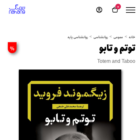
0
خانه
عمومی
روانشناسی
روانشناسی پایه
توتم و تابو
%
Totem and Taboo