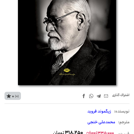
اشتراک‌ گذاری
0
(0)
نويسنده:
زیگموند فروید
مترجم:
محمدعلی خنجی
تومان
318,250
تومان
335,000