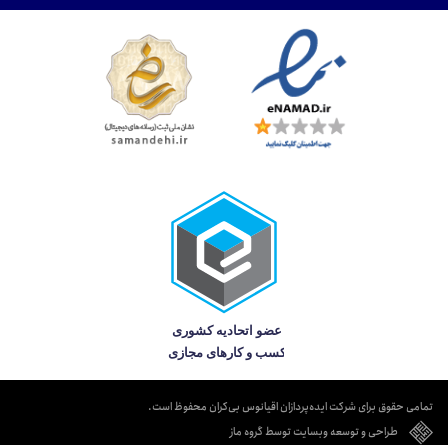
تمامی حقوق برای شرکت ایده‌پردازان اقیانوس بی‌کران محفوظ است.
طراحی و توسعه وبسایت توسط گروه ماز