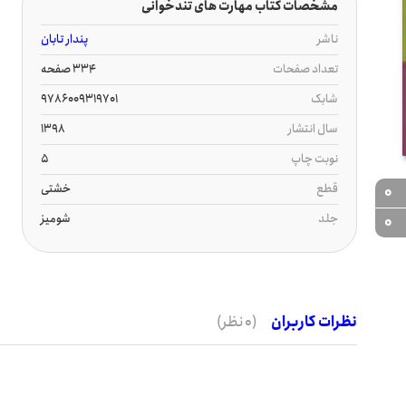
مشخصات کتاب مهارت های تندخوانی
ناشر
پندار تابان
تعداد صفحات
334 صفحه
شابک
9786009319701
سال انتشار
1398
نوبت چاپ
5
قطع
خشتی
0
جلد
شومیز
0
نظرات کاربران
(0 نظر)