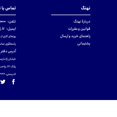
نهنگ
تماس با 
دربارهٔ نهنگ
تلفن:
۰-۰۲۱
قوانین و مقررات
ایمیل:
.ir
راهنمای خرید و ارسال
روزهای کاری از ساعت ۹ صب
پشتیبانی
پاسخگوی تماس
آدرس دفتر 
خیابان ژاندارمر
پلاک 121، واحد ۴.
کدپستی: 131465433۶