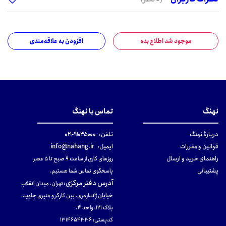
موجود شد اطلاع بده
افزودن به علاقه‌مندی
نهنگ
تماس با نهنگ
دربارهٔ نهنگ
تلفن:
۹۱۰۳۵۰۰۰-۰۲۱
قوانین و مقررات
ایمیل:
info@nahang.ir
راهنمای خرید و ارسال
روزهای کاری از ساعت ۹ صبح تا ۵ عصر
پشتیبانی
پاسخگوی تماس شما هستیم.
آدرس دفتر مرکزی
:
تهران، میدان انقلاب
خیابان ژاندارمری، بین کارگر و منیری جاوید،
پلاک 121، واحد ۴.
کدپستی: 131465433۶