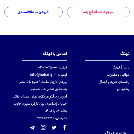
موجود شد اطلاع بده
افزودن به علاقه‌مندی
نهنگ
تماس با نهنگ
دربارهٔ نهنگ
تلفن:
۹۱۰۳۵۰۰۰-۰۲۱
قوانین و مقررات
ایمیل:
info@nahang.ir
راهنمای خرید و ارسال
روزهای کاری از ساعت ۹ صبح تا ۵ عصر
پشتیبانی
پاسخگوی تماس شما هستیم.
آدرس دفتر مرکزی
:
تهران، میدان انقلاب
خیابان ژاندارمری، بین کارگر و منیری جاوید،
پلاک 121، واحد ۴.
کدپستی: 131465433۶
پیشنهاد نهنگ