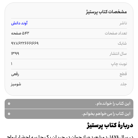
مشخصات کتاب پرستیژ
ناشر
آوند دانش
تعداد صفحات
542 صفحه
شابک
9786226661669
سال انتشار
1399
نوبت چاپ
1
قطع
رقعی
جلد
شومیز
0
این کتاب را خوانده‌ام.
0
این کتاب را می‌خواهم بخوانم.
دربارۀ کتاب پرستیژ
در سال ۱۸۷۸، دو شعبده‌باز جوان در جریان یک جلسه‌ احضار ارواح