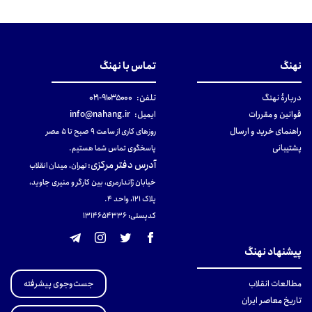
نهنگ
تماس با نهنگ
دربارهٔ نهنگ
تلفن:
۹۱۰۳۵۰۰۰-۰۲۱
قوانین و مقررات
ایمیل:
info@nahang.ir
راهنمای خرید و ارسال
روزهای کاری از ساعت ۹ صبح تا ۵ عصر
پشتیبانی
پاسخگوی تماس شما هستیم.
آدرس دفتر مرکزی
:
تهران، میدان انقلاب
خیابان ژاندارمری، بین کارگر و منیری جاوید،
پلاک 121، واحد ۴.
کدپستی: 131465433۶
پیشنهاد نهنگ
جست‌وجوی پیشرفته
مطالعات انقلاب
تاریخ معاصر ایران