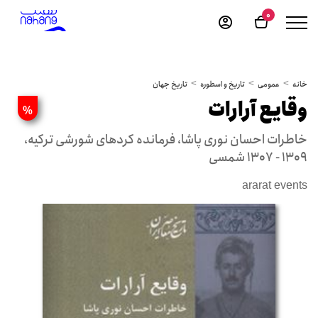
0
خانه
عمومی
تاریخ و اسطوره
تاریخ جهان
وقایع آرارات
%
خاطرات احسان نوری پاشا، فرمانده کردهای شورشی ترکیه،
1309 - 1307 شمسی
ararat events