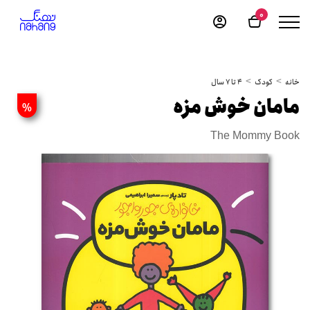
0
خانه
کودک
4 تا 7 سال
مامان خوش مزه
%
The Mommy Book