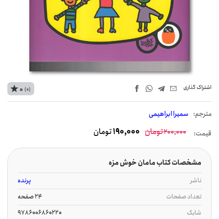
اشتراک‌ گذاری
0
(0)
مترجم:
سمیرا ابراهیمی
تومان
190,000
تومان
200,000
قیمت:
مشخصات کتاب مامان خوش مزه
ناشر
پرنده
تعداد صفحات
24 صفحه
شابک
9786006860220