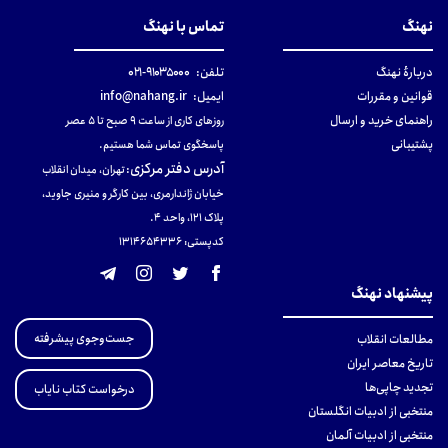
نهنگ
تماس با نهنگ
دربارهٔ نهنگ
تلفن:
۹۱۰۳۵۰۰۰-۰۲۱
قوانین و مقررات
ایمیل:
info@nahang.ir
راهنمای خرید و ارسال
روزهای کاری از ساعت ۹ صبح تا ۵ عصر
پشتیبانی
پاسخگوی تماس شما هستیم.
آدرس دفتر مرکزی
:
تهران، میدان انقلاب
خیابان ژاندارمری، بین کارگر و منیری جاوید،
پلاک 121، واحد ۴.
کدپستی: 131465433۶
پیشنهاد نهنگ
جست‌وجوی پیشرفته
مطالعات انقلاب
تاریخ معاصر ایران
تجدید چاپی‌ها
درخواست کتاب نایاب
منتخبی از ادبیات انگلستان
منتخبی از ادبیات آلمان