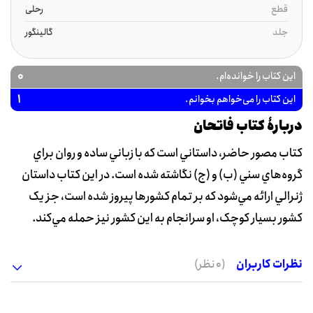
قطع
رحلی
جلد
گالینگور
0
این کتاب را خوانده‌ام.
1
این کتاب را می‌خواهم بخوانم.
دربارۀ کتاب فاتحان
کتاب مصور حاضر، داستاني است که با زباني ساده و روان براي
گروه‌هاي سني (ب) و (ج) نگاشته شده است. در اين کتاب داستان
ژنرالي ارائه مي‌شود که بر تمام کشورها پيروز شده است، جز يک
کشور بسيار کوچک، او سرانجام به اين کشور نيز حمله مي‌کند.
نظرات کاربران
(0 نظر)