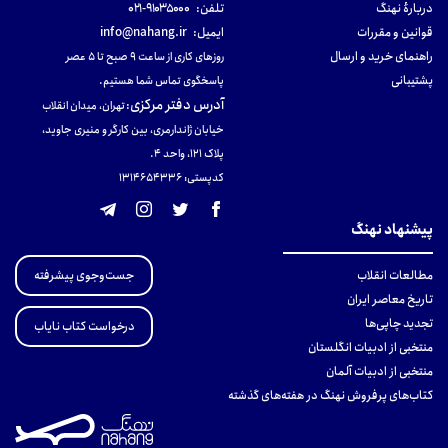
دربارهٔ نهنگ
تلفن:
۹۱۰۳۵۰۰۰-۰۲۱
قوانین و مقررات
ایمیل:
info@nahang.ir
راهنمای خرید و ارسال
روزهای کاری از ساعت ۹ صبح تا ۵ عصر
پشتیبانی
پاسخگوی تماس شما هستیم.
آدرس دفتر مرکزی
:
تهران، میدان انقلاب
خیابان ژاندارمری، بین کارگر و منیری جاوید،
پلاک 121، واحد ۴.
کدپستی: 131465433۶
پیشنهاد نهنگ
جست‌وجوی پیشرفته
مطالعات انقلاب
تاریخ معاصر ایران
تجدید چاپی‌ها
درخواست کتاب نایاب
منتخبی از ادبیات انگلستان
منتخبی از ادبیات آلمان
کتاب‌های پرفروش نهنگ در هفته‌های گذشته