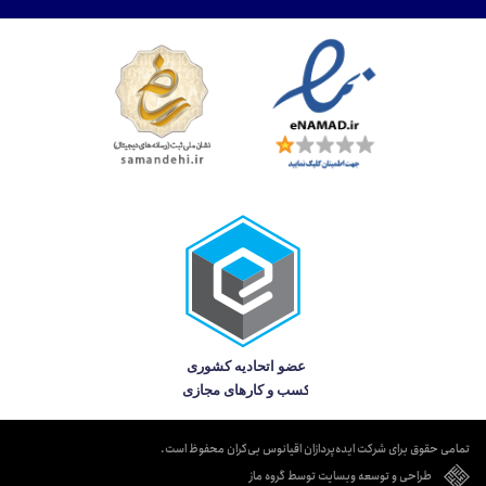
تمامی حقوق برای شرکت ایده‌پردازان اقیانوس بی‌کران محفوظ است.
طراحی و توسعه وبسایت توسط گروه ماز