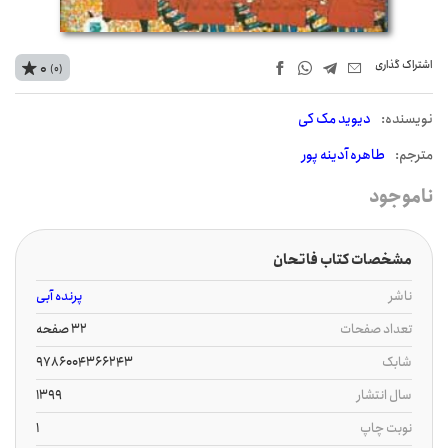
اشتراک‌ گذاری
0
(0)
نويسنده:
دیوید مک کی
مترجم:
طاهره آدینه پور
ناموجود
مشخصات کتاب فاتحان
ناشر
پرنده آبی
تعداد صفحات
32 صفحه
شابک
9786004366243
سال انتشار
1399
نوبت چاپ
1