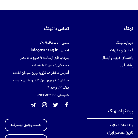
نهنگ
تماس با نهنگ
دربارهٔ نهنگ
تلفن:
۹۱۰۳۵۰۰۰-۰۲۱
قوانین و مقررات
ایمیل:
info@nahang.ir
راهنمای خرید و ارسال
روزهای کاری از ساعت ۹ صبح تا ۵ عصر
پشتیبانی
پاسخگوی تماس شما هستیم.
آدرس دفتر مرکزی
:
تهران، میدان انقلاب
خیابان ژاندارمری، بین کارگر و منیری جاوید،
پلاک 121، واحد ۴.
کدپستی: 131465433۶
پیشنهاد نهنگ
جست‌وجوی پیشرفته
مطالعات انقلاب
تاریخ معاصر ایران