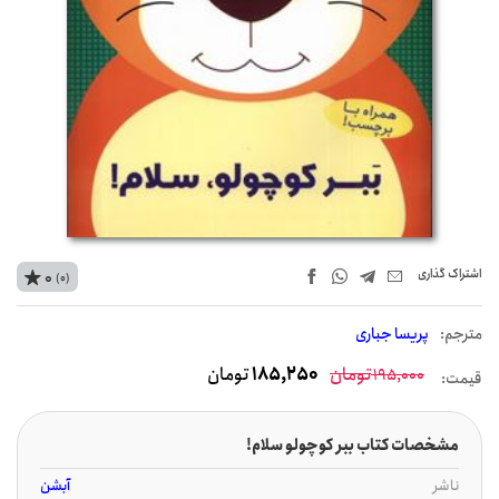
اشتراک‌ گذاری
0
(0)
مترجم:
پریسا جباری
تومان
185,250
تومان
195,000
قیمت:
مشخصات کتاب ببر کوچولو سلام!
ناشر
آبشن