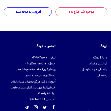
موجود شد اطلاع بده
افزودن به علاقه‌مندی
نهنگ
تماس با نهنگ
دربارهٔ نهنگ
تلفن:
۹۱۰۳۵۰۰۰-۰۲۱
قوانین و مقررات
ایمیل:
info@nahang.ir
راهنمای خرید و ارسال
روزهای کاری از ساعت ۹ صبح تا ۵ عصر
پشتیبانی
پاسخگوی تماس شما هستیم.
آدرس دفتر مرکزی
:
تهران، میدان انقلاب
خیابان ژاندارمری، بین کارگر و منیری جاوید،
پلاک 121، واحد ۴.
کدپستی: 131465433۶