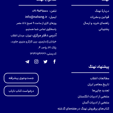
دربارهٔ نهنگ
تلفن:
۹۱۰۳۵۰۰۰-۰۲۱
قوانین و مقررات
ایمیل:
info@nahang.ir
راهنمای خرید و ارسال
روزهای کاری از ساعت ۹ صبح تا ۵ عصر
پشتیبانی
پاسخگوی تماس شما هستیم.
آدرس دفتر مرکزی
:
تهران، میدان انقلاب
خیابان ژاندارمری، بین کارگر و منیری جاوید،
پلاک 121، واحد ۴.
کدپستی: 131465433۶
پیشنهاد نهنگ
جست‌وجوی پیشرفته
مطالعات انقلاب
تاریخ معاصر ایران
تجدید چاپی‌ها
درخواست کتاب نایاب
منتخبی از ادبیات انگلستان
منتخبی از ادبیات آلمان
کتاب‌های پرفروش نهنگ در هفته‌های گذشته