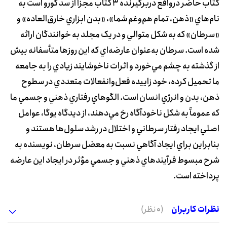
کتاب حاضر درواقع دربرگيرنده 3 کتاب مجزا از سد گورو است به
نام‌هاي «ذهن‌، تمام هم‌وغم شما»، «بدن ابزاري خارق‌العاده» و
«سرطان» که به شکل متوالي و در يک مجلد به خوانندگان ارائه
شده است. سرطان به‌عنوان عارضه‌اي که اين روزها متأسفانه بيش
از گذشته به چشم مي‌خورد و اثرات ناخوشايند زيادي را به جامعه
ما تحميل کرده، خود زاييده فعل‌وانفعالات متعددي در سطوح
ذهن، بدن و انرژي انسان است. الگوهاي رفتاري ذهني و جسمي ما
که عموماً به شکل ناخودآگاه رخ مي‌دهند، از ديدگاه يوگا، عوامل
اصلي ايجاد رفتار سرطاني و اختلال در رشد سلول‌ها هستند و
بنابراين براي ايجاد آگاهي نسبت به معضل سرطان، نويسنده به
شرح مبسوط فرآيندهاي ذهني و جسمي مؤثر در ايجاد اين عارضه
پرداخته است.
نظرات کاربران
(0 نظر)