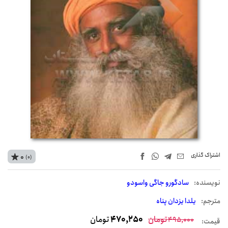
اشتراک‌ گذاری
0
(0)
نويسنده:
سادگورو جاگی واسودو
مترجم:
یلدا یزدان پناه
تومان
470,250
تومان
495,000
قیمت: