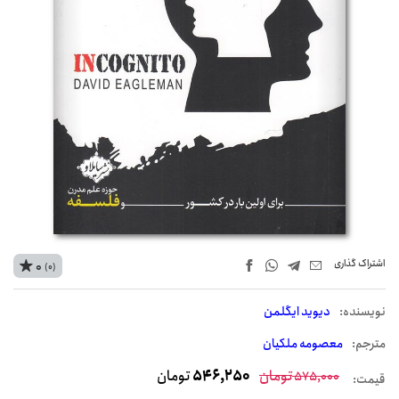
اشتراک‌ گذاری
0
(0)
نويسنده:
دیوید ایگلمن
مترجم:
معصومه ملکیان
تومان
546,250
تومان
575,000
قیمت: