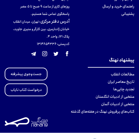
راهنمای خرید و ارسال
روزهای کاری از ساعت ۹ صبح تا ۵ عصر
پشتیبانی
پاسخگوی تماس شما هستیم.
آدرس دفتر مرکزی
:
تهران، میدان انقلاب
خیابان ژاندارمری، بین کارگر و منیری جاوید،
پلاک 121، واحد ۴.
کدپستی: 131465433۶
پیشنهاد نهنگ
جست‌وجوی پیشرفته
مطالعات انقلاب
تاریخ معاصر ایران
تجدید چاپی‌ها
درخواست کتاب نایاب
منتخبی از ادبیات انگلستان
منتخبی از ادبیات آلمان
کتاب‌های پرفروش نهنگ در هفته‌های گذشته