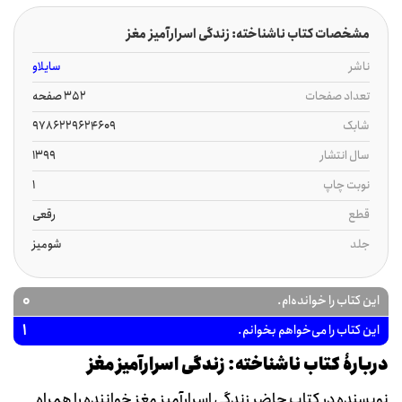
مشخصات کتاب ناشناخته: زندگی اسرارآمیز مغز
ناشر
سایلاو
تعداد صفحات
352 صفحه
شابک
9786229624609
سال انتشار
1399
نوبت چاپ
1
قطع
رقعی
جلد
شومیز
0
این کتاب را خوانده‌ام.
1
این کتاب را می‌خواهم بخوانم.
دربارۀ کتاب ناشناخته: زندگی اسرارآمیز مغز
نويسنده در کتاب حاضر زندگي اسرارآميز مغز خواننده را همراه