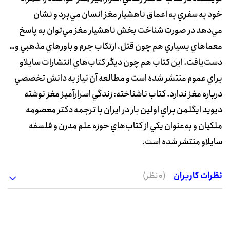
خود به سفري به اعماق ناهشيار مغز انسان مي‌برد و نشان
مي‌دهد در صورت شناخت بخش ناهشيار مغز مي‌توان به پاسخ
معماهاي بسياري هم چون قتل، ارتکاب جرم و باورهاي مذهبي و…
دست‌يافت. اين کتاب هم چون ديگر کتاب‌هاي انتشارات سايلاو
براي عموم منتشر شده است و مطالعه آن نياز به دانش تخصصي
درباره مغز ندارد. کتاب ناشناخته: زندگي اسرارآميز مغز نوشته
ديويد ايگلمن براي اولين بار در ايران با ترجمه دکتر معصومه
ملکيان و به‌عنوان يکي از کتاب‌هاي حوزه علم مدرن و فلسفه
سايلاو منتشر شده است.
نظرات کاربران
(0 نظر)