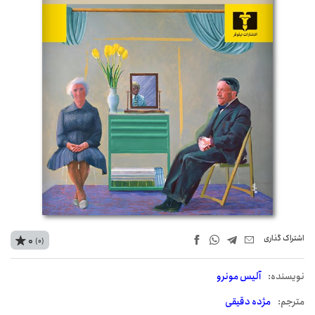
اشتراک‌ گذاری
0
(0)
نويسنده:
آلیس مونرو
مترجم:
مژده دقیقی