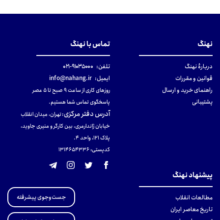
نهنگ
تماس با نهنگ
دربارهٔ نهنگ
تلفن:
۹۱۰۳۵۰۰۰-۰۲۱
قوانین و مقررات
ایمیل:
info@nahang.ir
راهنمای خرید و ارسال
روزهای کاری از ساعت ۹ صبح تا ۵ عصر
پشتیبانی
پاسخگوی تماس شما هستیم.
آدرس دفتر مرکزی
:
تهران، میدان انقلاب
خیابان ژاندارمری، بین کارگر و منیری جاوید،
پلاک 121، واحد ۴.
کدپستی: 131465433۶
پیشنهاد نهنگ
جست‌وجوی پیشرفته
مطالعات انقلاب
تاریخ معاصر ایران