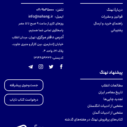
دربارهٔ نهنگ
تلفن:
۹۱۰۳۵۰۰۰-۰۲۱
قوانین و مقررات
ایمیل:
info@nahang.ir
راهنمای خرید و ارسال
روزهای کاری از ساعت ۹ صبح تا ۵ عصر
پشتیبانی
پاسخگوی تماس شما هستیم.
آدرس دفتر مرکزی
:
تهران، میدان انقلاب
خیابان ژاندارمری، بین کارگر و منیری جاوید،
پلاک 121، واحد ۴.
کدپستی: 131465433۶
پیشنهاد نهنگ
جست‌وجوی پیشرفته
مطالعات انقلاب
تاریخ معاصر ایران
تجدید چاپی‌ها
درخواست کتاب نایاب
منتخبی از ادبیات انگلستان
منتخبی از ادبیات آلمان
کتاب‌های پرفروش نهنگ در هفته‌های گذشته