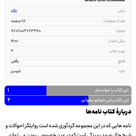
ناشر
نگاه
تعداد صفحات
118 صفحه
شابک
9786003763340
سال انتشار
1400
نوبت چاپ
3
قطع
رقعی
جلد
شومیز
1
این کتاب را خوانده‌ام.
2
این کتاب را می‌خواهم بخوانم.
دربارۀ کتاب نامه‌ها
نامه هایی که در این مجموعه گردآوری شده است روایتگر احوالات و
شرح حال صمد بهرنگی است که در عین خصوصی بودن می تواند