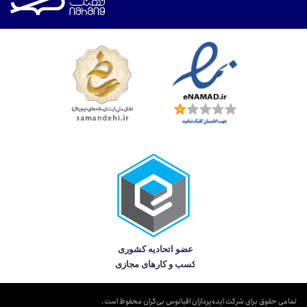
تمامی حقوق برای شرکت ایده‌پردازان اقیانوس بی‌کران محفوظ است.