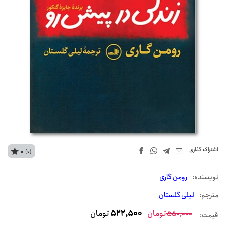
اشتراک‌ گذاری
0
(0)
نويسنده:
رومن گاری
مترجم:
لیلی گلستان
تومان
522,500
تومان
550,000
قیمت: