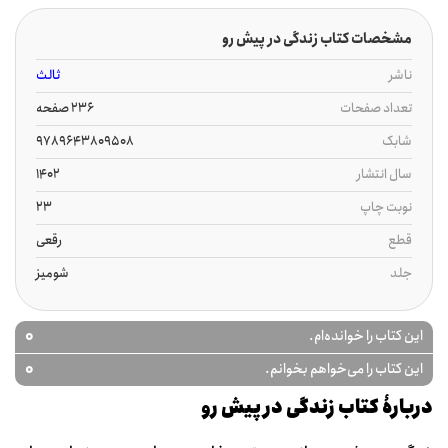
مشخصات کتاب زندگی در پیش رو
ناشر
ثالث
تعداد صفحات
236 صفحه
شابک
9789643809508
سال انتشار
1402
نوبت چاپ
23
قطع
رقعی
جلد
شومیز
0
این کتاب را خوانده‌ام.
0
این کتاب را می‌خواهم بخوانم.
دربارۀ کتاب زندگی در پیش رو