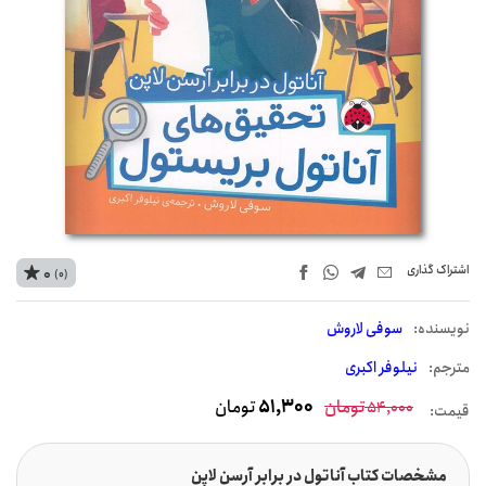
اشتراک‌ گذاری
0
(0)
نويسنده:
سوفی لاروش
مترجم:
نیلوفر اکبری
تومان
51,300
تومان
54,000
قیمت:
مشخصات کتاب آناتول در برابر آرسن لاپن