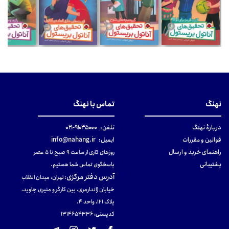
نهنگ
تماس با نهنگ
دربارهٔ نهنگ
تلفن:
۹۱۰۳۵۰۰۰-۰۲۱
قوانین و مقررات
ایمیل:
info@nahang.ir
راهنمای خرید و ارسال
روزهای کاری از ساعت ۹ صبح تا ۵ عصر
پشتیبانی
پاسخگوی تماس شما هستیم.
آدرس دفتر مرکزی
:
تهران، میدان انقلاب
خیابان ژاندارمری، بین کارگر و منیری جاوید،
پلاک 121، واحد ۴.
کدپستی: 131465433۶