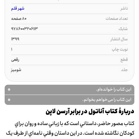
ناشر
شهر قلم
تعداد صفحات
80 صفحه
شابک
9786003206113
سال انتشار
1399
نوبت چاپ
1
قطع
رقعی
جلد
شومیز
0
این کتاب را خوانده‌ام.
0
این کتاب را می‌خواهم بخوانم.
دربارۀ کتاب آناتول در برابر آرسن لاپن
کتاب مصور حاضر، داستاني است که با زباني ساده و روان براي
کودکان نگاشته شده است. در اين داستان وقتي نامه‌اي از طرف يک