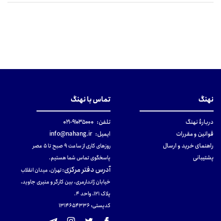
نهنگ
تماس با نهنگ
دربارهٔ نهنگ
تلفن:
۹۱۰۳۵۰۰۰-۰۲۱
قوانین و مقررات
ایمیل:
info@nahang.ir
راهنمای خرید و ارسال
روزهای کاری از ساعت ۹ صبح تا ۵ عصر
پشتیبانی
پاسخگوی تماس شما هستیم.
آدرس دفتر مرکزی
:
تهران، میدان انقلاب
خیابان ژاندارمری، بین کارگر و منیری جاوید،
پلاک 121، واحد ۴.
کدپستی: 131465433۶