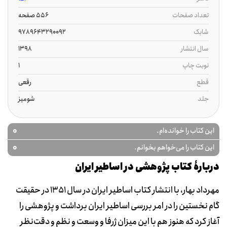
تعداد صفحات
556 صفحه
شابک
9789643290092
سال انتشار
1398
نوبت چاپ
1
قطع
رقعی
جلد
شومیز
0
این کتاب را خوانده‌ام.
0
این کتاب را می‌خواهم بخوانم.
دربارۀ کتاب پژوهشی در اساطیر ایران
مهرداد بهار، با انتشار کتاب اساطیر ایران در سال 1351 در حقیقت
گام نخستین را در امر بررسی اساطیر ایران برداشت و پژوهشی را
آغاز کرد که هنوز هم با این میزان ژرفا و وسعت و نظم و دقت‌نظر