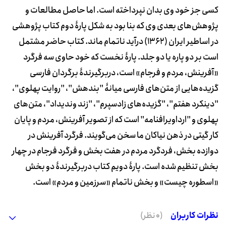
کسی جز خود وی بدان نپرداخته است. اما حاصل مطالعات و
پژوهش‌های بعدی وی که بنا بود به شکل پارۀ دوم کتاب پژوهشی
در اساطیر ایران (1362) درآید ناتمام ماند. کتاب حاضر مشتمل
است بر دو پاره یا دو جلد. پارۀ نخست که خود حاوی سه فرگرد
«آفرینش، مردم و فرجام» است، دربرگیرندۀ برگردان فارسی
گزیده‌هایی از متن‌های فارسی میانۀ "بندهش"، "روایت پهلوی"،
"دینکرد هفتم"، "گزیده‌های زادسپرم"، "زند وندیداد"، متن‌های
پهلوی و "ارداویرافنامه" است که از تصویر آفرینش، مردم و پایان
کار گیتی در ذهن نیاکان ما سخن می‌گویند. فرگرد آفرینش در
دوازده بخش، فردگرد مردم در هفت بخش و فرگرد فرجام در چهار
بخش تنظیم شده است. پارۀ دویم کتاب دربرگیرندۀ دو بخش
«اسطوره چیست» و بخش ناتمام «سرزمین و مردم» است.
نظرات کاربران
(0 نظر)