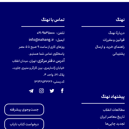
نهنگ
تماس با نهنگ
دربارهٔ نهنگ
تلفن:
۹۱۰۳۵۰۰۰-۰۲۱
قوانین و مقررات
ایمیل:
info@nahang.ir
راهنمای خرید و ارسال
روزهای کاری از ساعت ۹ صبح تا ۵ عصر
پشتیبانی
پاسخگوی تماس شما هستیم.
آدرس دفتر مرکزی
:
تهران، میدان انقلاب
خیابان ژاندارمری، بین کارگر و منیری جاوید،
پلاک 121، واحد ۴.
کدپستی: 131465433۶
پیشنهاد نهنگ
جست‌وجوی پیشرفته
مطالعات انقلاب
تاریخ معاصر ایران
تجدید چاپی‌ها
درخواست کتاب نایاب