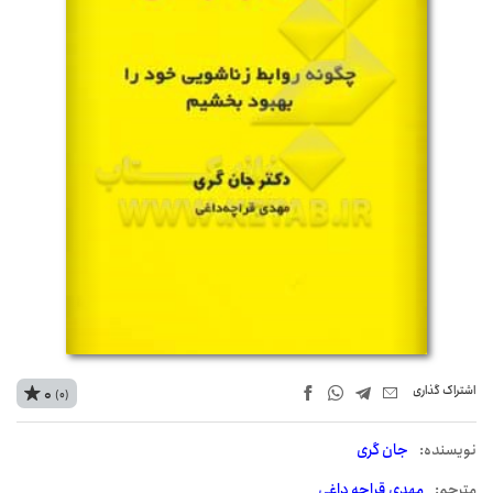
اشتراک‌ گذاری
0
(0)
نويسنده:
جان گری
مترجم:
مهدی قراچه داغی