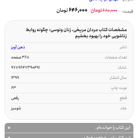
تومان
646,000
تومان
680,000
قیمت:
مشخصات کتاب مردان مریخی، زنان ونوسی: چگونه روابط
زناشویی خود را بهبود بخشیم
ناشر
ذهن آویز
تعداد صفحات
368 صفحه
شابک
9789647390491
سال انتشار
1399
نوبت چاپ
63
قطع
رقعی
جلد
شومیز
0
این کتاب را خوانده‌ام.
0
این کتاب را می‌خواهم بخوانم.