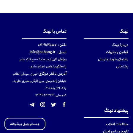
نهنگ
تماس با نهنگ
دربارهٔ نهنگ
تلفن:
۹۱۰۳۵۰۰۰-۰۲۱
قوانین و مقررات
ایمیل:
info@nahang.ir
راهنمای خرید و ارسال
روزهای کاری از ساعت ۹ صبح تا ۵ عصر
پشتیبانی
پاسخگوی تماس شما هستیم.
آدرس دفتر مرکزی
:
تهران، میدان انقلاب
خیابان ژاندارمری، بین کارگر و منیری جاوید،
پلاک 121، واحد ۴.
کدپستی: 131465433۶
پیشنهاد نهنگ
جست‌وجوی پیشرفته
مطالعات انقلاب
تاریخ معاصر ایران