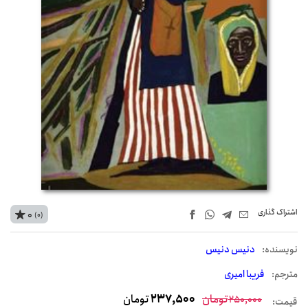
اشتراک‌ گذاری
0
(0)
نويسنده:
دنیس دنیس
مترجم:
فریبا امیری
تومان
237,500
تومان
250,000
قیمت: