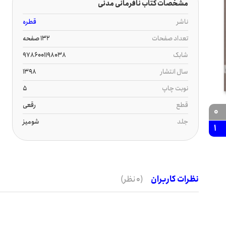
مشخصات کتاب نافرمانی مدنی
ناشر
قطره
تعداد صفحات
132 صفحه
شابک
9786001198038
سال انتشار
1398
نوبت چاپ
5
قطع
رقعی
0
جلد
شومیز
1
نظرات کاربران
(0 نظر)