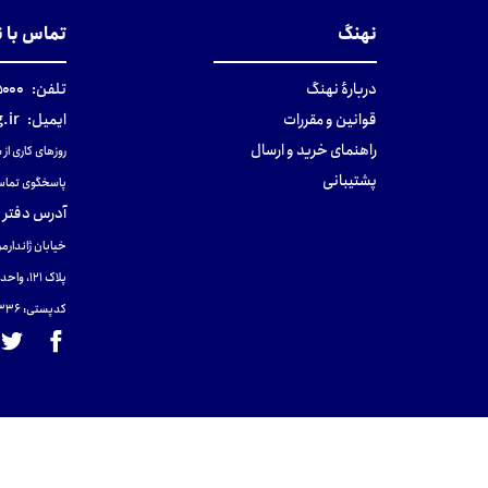
نهنگ
تماس با 
دربارهٔ نهنگ
تلفن:
۰-۰۲۱
قوانین و مقررات
ایمیل:
.ir
راهنمای خرید و ارسال
روزهای کاری از ساعت ۹ صب
پشتیبانی
پاسخگوی تماس
آدرس دفتر 
خیابان ژاندارمر
پلاک 121، واحد ۴.
کدپستی: 131465433۶