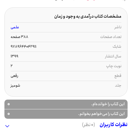
مشخصات کتاب درآمدی به وجود و زمان
ناشر
علمی
تعداد صفحات
388 صفحه
شابک
9789644042911
سال انتشار
1399
نوبت چاپ
2
قطع
رقعی
جلد
شومیز
0
این کتاب را خوانده‌ام.
0
این کتاب را می‌خواهم بخوانم.
نظرات کاربران
(0 نظر)