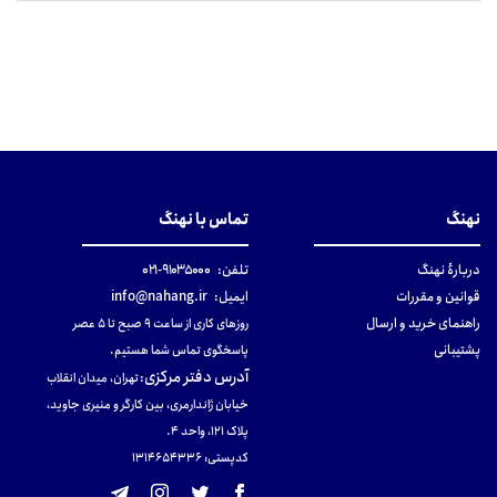
نهنگ
تماس با نهنگ
دربارهٔ نهنگ
تلفن:
۹۱۰۳۵۰۰۰-۰۲۱
قوانین و مقررات
ایمیل:
info@nahang.ir
راهنمای خرید و ارسال
روزهای کاری از ساعت ۹ صبح تا ۵ عصر
پشتیبانی
پاسخگوی تماس شما هستیم.
آدرس دفتر مرکزی
:
تهران، میدان انقلاب
خیابان ژاندارمری، بین کارگر و منیری جاوید،
پلاک 121، واحد ۴.
کدپستی: 131465433۶