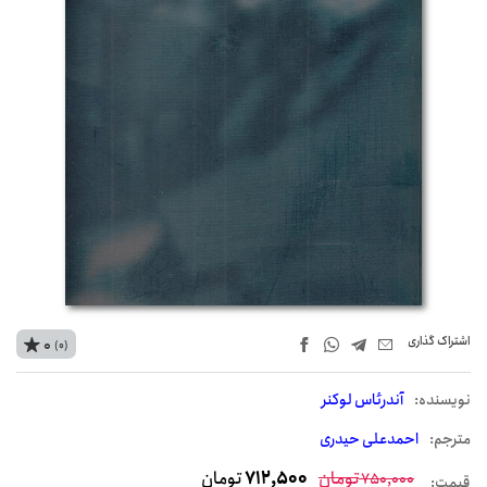
اشتراک‌ گذاری
0
(0)
نويسنده:
آندرئاس لوکنر
مترجم:
احمدعلی حیدری
تومان
712,500
تومان
750,000
قیمت: