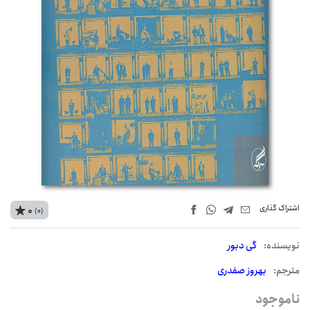
اشتراک‌ گذاری
0
(0)
نويسنده:
گی دبور
مترجم:
بهروز صفدری
ناموجود