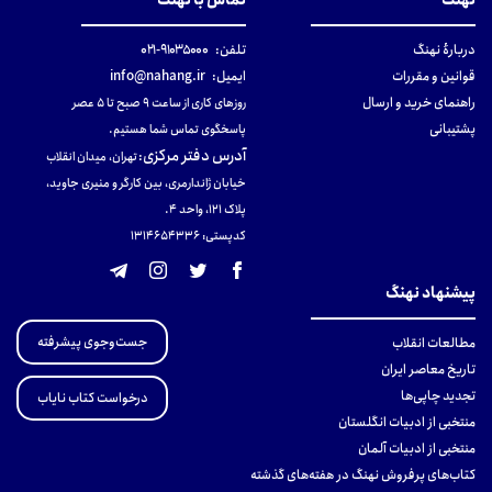
نهنگ
تماس با نهنگ
دربارهٔ نهنگ
تلفن:
۹۱۰۳۵۰۰۰-۰۲۱
قوانین و مقررات
ایمیل:
info@nahang.ir
راهنمای خرید و ارسال
روزهای کاری از ساعت ۹ صبح تا ۵ عصر
پشتیبانی
پاسخگوی تماس شما هستیم.
آدرس دفتر مرکزی
:
تهران، میدان انقلاب
خیابان ژاندارمری، بین کارگر و منیری جاوید،
پلاک 121، واحد ۴.
کدپستی: 131465433۶
پیشنهاد نهنگ
جست‌وجوی پیشرفته
مطالعات انقلاب
تاریخ معاصر ایران
تجدید چاپی‌ها
درخواست کتاب نایاب
منتخبی از ادبیات انگلستان
منتخبی از ادبیات آلمان
کتاب‌های پرفروش نهنگ در هفته‌های گذشته