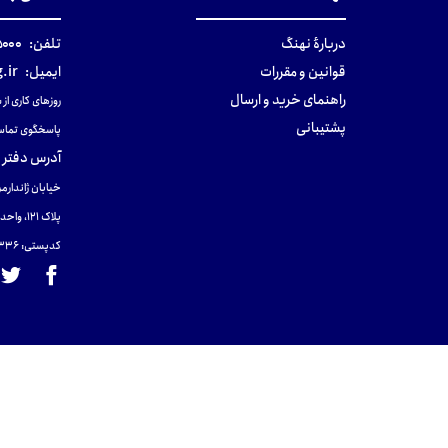
دربارهٔ نهنگ
تلفن:
۰-۰۲۱
قوانین و مقررات
ایمیل:
.ir
راهنمای خرید و ارسال
روزهای کاری از ساعت ۹ صب
پشتیبانی
پاسخگوی تماس
آدرس دفتر 
خیابان ژاندارمر
پلاک 121، واحد ۴.
کدپستی: 131465433۶