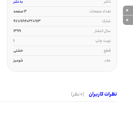
ناشر
به نشر
0
تعداد صفحات
12 صفحه
0
شابک
9789640228913
سال انتشار
1399
نوبت چاپ
1
قطع
خشتی
جلد
شومیز
نظرات کاربران
(0 نظر)