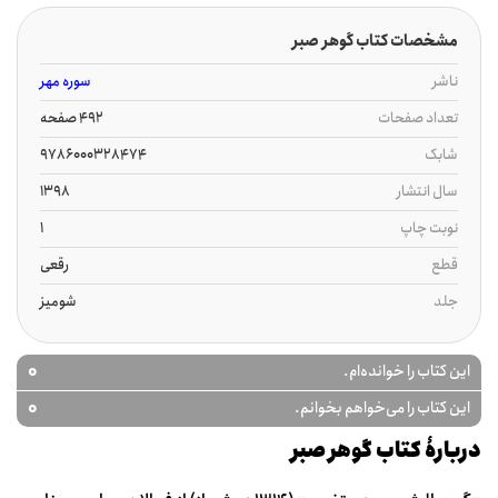
مشخصات کتاب گوهر صبر
ناشر
سوره مهر
تعداد صفحات
492 صفحه
شابک
9786000328474
سال انتشار
1398
نوبت چاپ
1
قطع
رقعی
جلد
شومیز
0
این کتاب را خوانده‌ام.
0
این کتاب را می‌خواهم بخوانم.
دربارۀ کتاب گوهر صبر