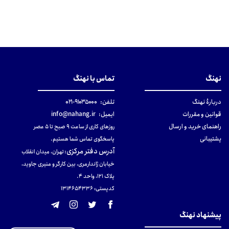
نهنگ
تماس با نهنگ
دربارهٔ نهنگ
تلفن:
۹۱۰۳۵۰۰۰-۰۲۱
قوانین و مقررات
ایمیل:
info@nahang.ir
راهنمای خرید و ارسال
روزهای کاری از ساعت ۹ صبح تا ۵ عصر
پشتیبانی
پاسخگوی تماس شما هستیم.
آدرس دفتر مرکزی
:
تهران، میدان انقلاب
خیابان ژاندارمری، بین کارگر و منیری جاوید،
پلاک 121، واحد ۴.
کدپستی: 131465433۶
پیشنهاد نهنگ