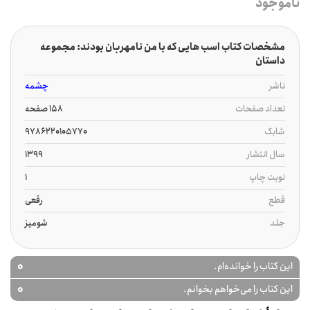
ناموجود
مشخصات کتاب اسب هایی که با من نامهربان بودند: مجموعه
داستان
ناشر
چشمه
تعداد صفحات
158 صفحه
شابک
9786220105770
سال انتشار
1399
نوبت چاپ
1
قطع
رقعی
جلد
شومیز
0
این کتاب را خوانده‌ام.
0
این کتاب را می‌خواهم بخوانم.