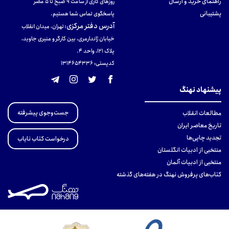
راهنمای خرید و ارسال
روزهای کاری از ساعت ۹ صبح تا ۵ عصر
پشتیبانی
پاسخگوی تماس شما هستیم.
آدرس دفتر مرکزی
:
تهران، میدان انقلاب
خیابان ژاندارمری، بین کارگر و منیری جاوید،
پلاک 121، واحد ۴.
کدپستی: 131465433۶
پیشنهاد نهنگ
جست‌وجوی پیشرفته
مطالعات انقلاب
تاریخ معاصر ایران
تجدید چاپی‌ها
درخواست کتاب نایاب
منتخبی از ادبیات انگلستان
منتخبی از ادبیات آلمان
کتاب‌های پرفروش نهنگ در هفته‌های گذشته