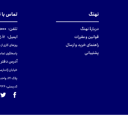
نهنگ
تماس با 
دربارهٔ نهنگ
تلفن:
۰-۰۲۱
قوانین و مقررات
ایمیل:
.ir
راهنمای خرید و ارسال
روزهای کاری از ساعت ۹ صب
پشتیبانی
پاسخگوی تماس
آدرس دفتر 
خیابان ژاندارمر
پلاک 121، واحد ۴.
کدپستی: 131465433۶