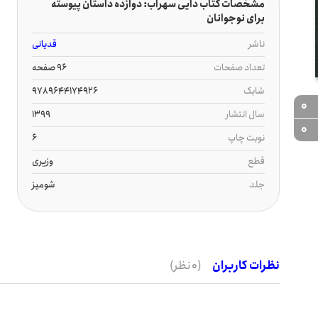
مشخصات کتاب دایی سهراب: دوازده داستان پیوسته
برای نوجوانان
ناشر
قدیانی
تعداد صفحات
96 صفحه
شابک
9789644174926
0
سال انتشار
1399
0
نوبت چاپ
6
قطع
وزیری
جلد
شومیز
نظرات کاربران
(0 نظر)