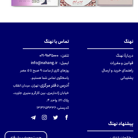
نهنگ
تماس با نهنگ
دربارهٔ نهنگ
تلفن:
۹۱۰۳۵۰۰۰-۰۲۱
قوانین و مقررات
ایمیل:
info@nahang.ir
راهنمای خرید و ارسال
روزهای کاری از ساعت ۹ صبح تا ۵ عصر
پشتیبانی
پاسخگوی تماس شما هستیم.
آدرس دفتر مرکزی
:
تهران، میدان انقلاب
خیابان ژاندارمری، بین کارگر و منیری جاوید،
پلاک 121، واحد ۴.
کدپستی: 131465433۶
پیشنهاد نهنگ
جست‌وجوی پیشرفته
مطالعات انقلاب