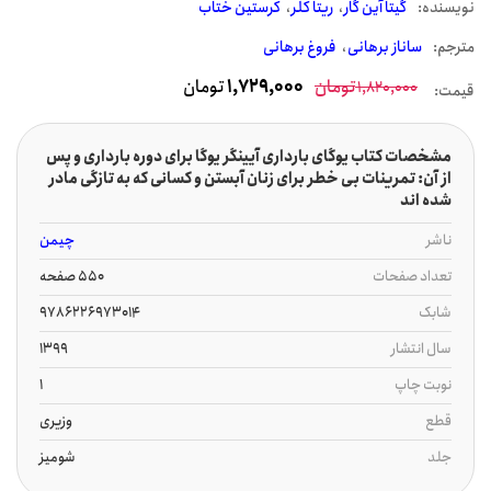
نويسنده:
گیتا آین گار
ریتا کلر
کرستین ختاب
مترجم:
ساناز برهانی
فروغ برهانی
تومان
1,729,000
تومان
1,820,000
قیمت:
مشخصات کتاب یوگای بارداری آیینگر یوگا برای دوره بارداری و پس
از آن: تمرینات بی خطر برای زنان آبستن و کسانی که به تازگی مادر
شده اند
ناشر
چیمن
تعداد صفحات
550 صفحه
شابک
9786226973014
سال انتشار
1399
نوبت چاپ
1
قطع
وزیری
جلد
شومیز