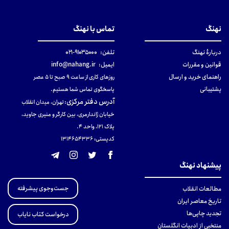
نهنگ
تماس با نهنگ
دربارهٔ نهنگ
تلفن:
۹۱۰۳۵۰۰۰-۰۲۱
قوانین و مقررات
ایمیل:
info@nahang.ir
راهنمای خرید و ارسال
روزهای کاری از ساعت ۹ صبح تا ۵ عصر
پشتیبانی
پاسخگوی تماس شما هستیم.
آدرس دفتر مرکزی
:
تهران، میدان انقلاب
خیابان ژاندارمری، بین کارگر و منیری جاوید،
پلاک 121، واحد ۴.
کدپستی: 131465433۶
پیشنهاد نهنگ
جست‌وجوی پیشرفته
مطالعات انقلاب
تاریخ معاصر ایران
تجدید چاپی‌ها
درخواست کتاب نایاب
منتخبی از ادبیات انگلستان