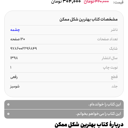
تومان
304,000
تومان
320,000
قیمت:
مشخصات کتاب بهترین شکل ممکن
ناشر
چشمه
تعداد صفحات
120 صفحه
شابک
9786002296849
سال انتشار
1398
نوبت چاپ
1
قطع
رقعی
جلد
شومیز
0
این کتاب را خوانده‌ام.
0
این کتاب را می‌خواهم بخوانم.
دربارۀ کتاب بهترین شکل ممکن