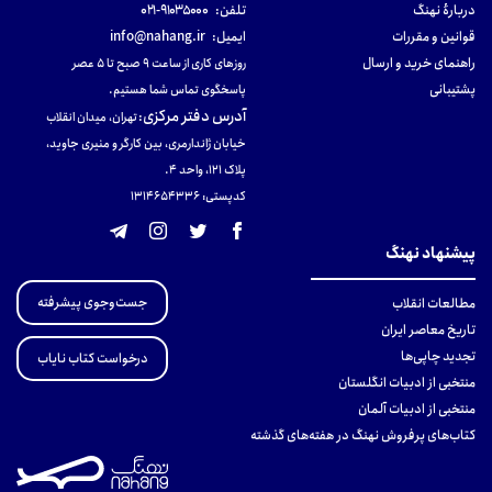
دربارهٔ نهنگ
تلفن:
۹۱۰۳۵۰۰۰-۰۲۱
قوانین و مقررات
ایمیل:
info@nahang.ir
راهنمای خرید و ارسال
روزهای کاری از ساعت ۹ صبح تا ۵ عصر
پشتیبانی
پاسخگوی تماس شما هستیم.
آدرس دفتر مرکزی
:
تهران، میدان انقلاب
خیابان ژاندارمری، بین کارگر و منیری جاوید،
پلاک 121، واحد ۴.
کدپستی: 131465433۶
پیشنهاد نهنگ
جست‌وجوی پیشرفته
مطالعات انقلاب
تاریخ معاصر ایران
تجدید چاپی‌ها
درخواست کتاب نایاب
منتخبی از ادبیات انگلستان
منتخبی از ادبیات آلمان
کتاب‌های پرفروش نهنگ در هفته‌های گذشته