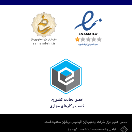
تمامی حقوق برای شرکت ایده‌پردازان اقیانوس بی‌کران محفوظ است.
طراحی و توسعه وبسایت توسط گروه ماز