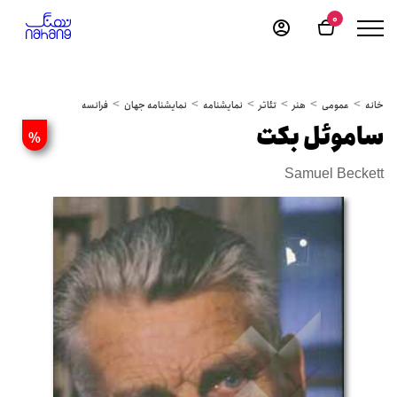
0
خانه
عمومی
هنر
تئاتر
نمایشنامه
نمایشنامه جهان
فرانسه
ساموئل بکت
%
Samuel Beckett