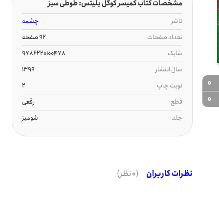
مشخصات کتاب کمیسر کوگل بلیتس: طوطی سبز
ناشر
چشمه
تعداد صفحات
92 صفحه
شابک
9786220100478
سال انتشار
1399
0
نوبت چاپ
2
0
قطع
رقعی
جلد
شومیز
نظرات کاربران
(0 نظر)