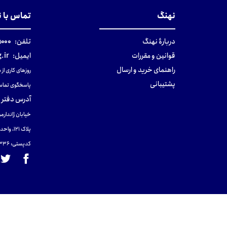
نهنگ
تماس با 
دربارهٔ نهنگ
تلفن:
۰-۰۲۱
قوانین و مقررات
ایمیل:
.ir
راهنمای خرید و ارسال
روزهای کاری از ساعت ۹ صب
پشتیبانی
پاسخگوی تماس
آدرس دفتر 
خیابان ژاندارمر
پلاک 121، واحد ۴.
کدپستی: 131465433۶