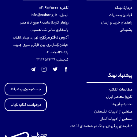
دربارهٔ نهنگ
تلفن:
۹۱۰۳۵۰۰۰-۰۲۱
قوانین و مقررات
ایمیل:
info@nahang.ir
راهنمای خرید و ارسال
روزهای کاری از ساعت ۹ صبح تا ۵ عصر
پشتیبانی
پاسخگوی تماس شما هستیم.
آدرس دفتر مرکزی
:
تهران، میدان انقلاب
خیابان ژاندارمری، بین کارگر و منیری جاوید،
پلاک 121، واحد ۴.
کدپستی: 131465433۶
پیشنهاد نهنگ
جست‌وجوی پیشرفته
مطالعات انقلاب
تاریخ معاصر ایران
تجدید چاپی‌ها
درخواست کتاب نایاب
منتخبی از ادبیات انگلستان
منتخبی از ادبیات آلمان
کتاب‌های پرفروش نهنگ در هفته‌های گذشته