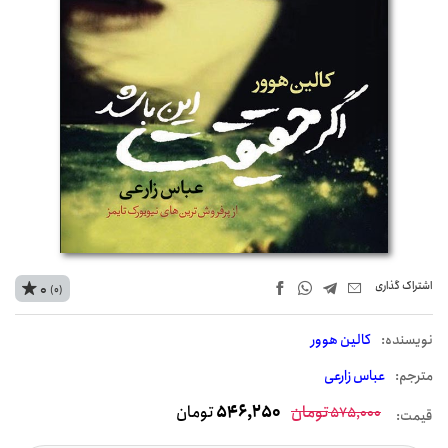
اشتراک‌ گذاری
0
(0)
نويسنده:
کالین هوور
مترجم:
عباس زارعی
تومان
546,250
تومان
575,000
قیمت: