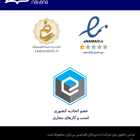
تمامی حقوق برای شرکت ایده‌پردازان اقیانوس بی‌کران محفوظ است.