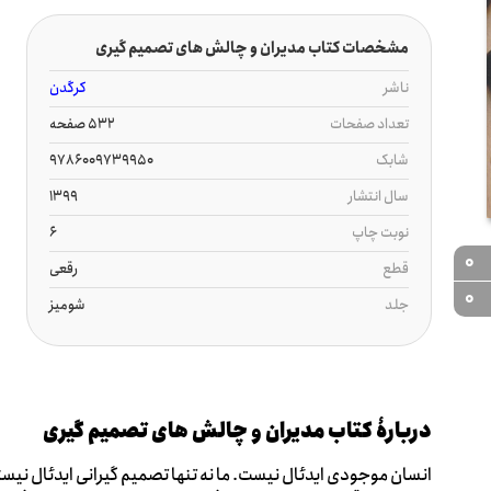
مشخصات کتاب مدیران و چالش های تصمیم گیری
ناشر
کرگدن
تعداد صفحات
532 صفحه
شابک
9786009739950
سال انتشار
1399
نوبت چاپ
6
0
قطع
رقعی
0
جلد
شومیز
دربارۀ کتاب مدیران و چالش های تصمیم گیری
انسان موجودی ایدئال نیست. ما نه تنها تصمیم گیرانی ایدئال نیست