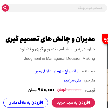
مدیران و چالش های تصمیم گیری
درآمدی به روان شناسی تصمیم گیری و قضاوت
Judgment in Managerial Decision Making
نويسنده:
ماکس اچ بیزرمن
دان ای مور
مترجم:
علی سرزعیم
1,000,000
تومان
950,000
تومان
قیمت:
افزودن به سبد خرید
افزودن به علاقه‌مندی