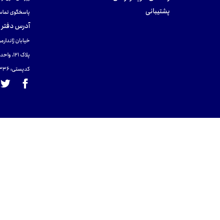
پشتیبانی
پاسخگوی تماس
آدرس دفتر 
خیابان ژاندارمر
پلاک 121، واحد ۴.
کدپستی: 131465433۶