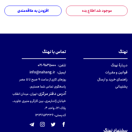
موجود شد اطلاع بده
افزودن به علاقه‌مندی
نهنگ
تماس با نهنگ
دربارهٔ نهنگ
تلفن:
۹۱۰۳۵۰۰۰-۰۲۱
قوانین و مقررات
ایمیل:
info@nahang.ir
راهنمای خرید و ارسال
روزهای کاری از ساعت ۹ صبح تا ۵ عصر
پشتیبانی
پاسخگوی تماس شما هستیم.
آدرس دفتر مرکزی
:
تهران، میدان انقلاب
خیابان ژاندارمری، بین کارگر و منیری جاوید،
پلاک 121، واحد ۴.
کدپستی: 131465433۶
پیشنهاد نهنگ