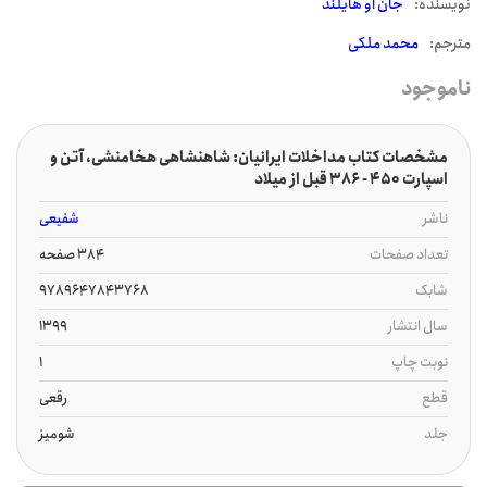
نويسنده:
جان او هایلند
مترجم:
محمد ملکی
ناموجود
مشخصات کتاب مداخلات ایرانیان: شاهنشاهی هخامنشی، آتن و
اسپارت 450 - 386 قبل از میلاد
ناشر
شفیعی
تعداد صفحات
384 صفحه
شابک
9789647843768
سال انتشار
1399
نوبت چاپ
1
قطع
رقعی
جلد
شومیز