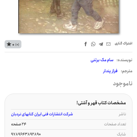
اشتراک‌ گذاری
0
(0)
نويسنده:
سام مک برتنی
مترجم:
فراز پندار
ناموجود
مشخصات کتاب قهر و آشتی!
ناشر
شرکت انتشارات فنی ایران کتابهای نردبان
تعداد صفحات
24 صفحه
شابک
9789643892890