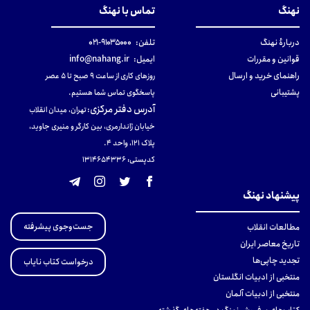
نهنگ
تماس با نهنگ
دربارهٔ نهنگ
تلفن:
۹۱۰۳۵۰۰۰-۰۲۱
قوانین و مقررات
ایمیل:
info@nahang.ir
راهنمای خرید و ارسال
روزهای کاری از ساعت ۹ صبح تا ۵ عصر
پشتیبانی
پاسخگوی تماس شما هستیم.
آدرس دفتر مرکزی
:
تهران، میدان انقلاب
خیابان ژاندارمری، بین کارگر و منیری جاوید،
پلاک 121، واحد ۴.
کدپستی: 131465433۶
پیشنهاد نهنگ
جست‌وجوی پیشرفته
مطالعات انقلاب
تاریخ معاصر ایران
تجدید چاپی‌ها
درخواست کتاب نایاب
منتخبی از ادبیات انگلستان
منتخبی از ادبیات آلمان