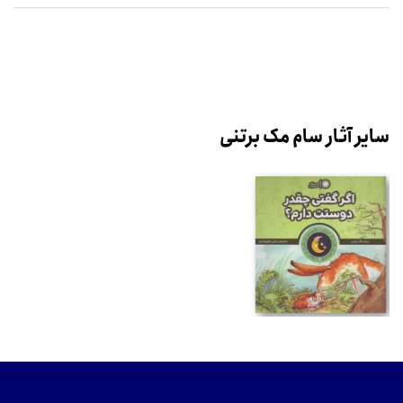
سایر آثار سام مک برتنی