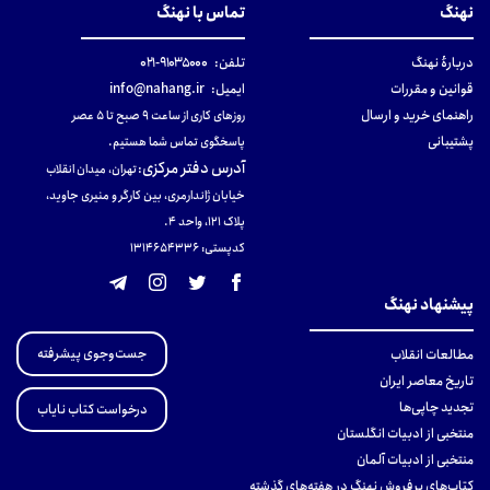
نهنگ
تماس با نهنگ
دربارهٔ نهنگ
تلفن:
۹۱۰۳۵۰۰۰-۰۲۱
قوانین و مقررات
ایمیل:
info@nahang.ir
راهنمای خرید و ارسال
روزهای کاری از ساعت ۹ صبح تا ۵ عصر
پشتیبانی
پاسخگوی تماس شما هستیم.
آدرس دفتر مرکزی
:
تهران، میدان انقلاب
خیابان ژاندارمری، بین کارگر و منیری جاوید،
پلاک 121، واحد ۴.
کدپستی: 131465433۶
پیشنهاد نهنگ
جست‌وجوی پیشرفته
مطالعات انقلاب
تاریخ معاصر ایران
تجدید چاپی‌ها
درخواست کتاب نایاب
منتخبی از ادبیات انگلستان
منتخبی از ادبیات آلمان
کتاب‌های پرفروش نهنگ در هفته‌های گذشته