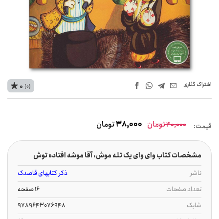
اشتراک‌ گذاری
0
(0)
تومان
38,000
تومان
40,000
قیمت:
مشخصات کتاب وای وای یک تله موش، آقا موشه افتاده توش
ناشر
ذکر کتابهای قاصدک
تعداد صفحات
16 صفحه
شابک
9789643076948