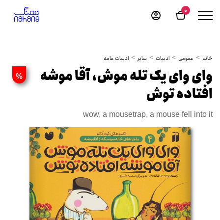
0
خانه
عمومی
ادبیات
سایر
ادبیات عامه
وای وای یک تله موش، آقا موشه
%
افتاده توش
wow, a mousetrap, a mouse fell into it