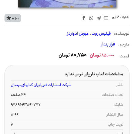
اشتراک‌ گذاری
0
(0)
نويسنده:
فیلیس روت
میچل ادواردز
مترجم:
فراز پندار
تومان
80,750
تومان
85,000
قیمت:
مشخصات کتاب تاریکی ترس ندارد
ناشر
شرکت انتشارات فنی ایران کتابهای نردبان
تعداد صفحات
24 صفحه
شابک
9789643892777
سال انتشار
1399
نوبت چاپ
4