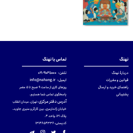
نهنگ
تماس با نهنگ
دربارهٔ نهنگ
تلفن:
۹۱۰۳۵۰۰۰-۰۲۱
قوانین و مقررات
ایمیل:
info@nahang.ir
راهنمای خرید و ارسال
روزهای کاری از ساعت ۹ صبح تا ۵ عصر
پشتیبانی
پاسخگوی تماس شما هستیم.
آدرس دفتر مرکزی
:
تهران، میدان انقلاب
خیابان ژاندارمری، بین کارگر و منیری جاوید،
پلاک 121، واحد ۴.
کدپستی: 131465433۶