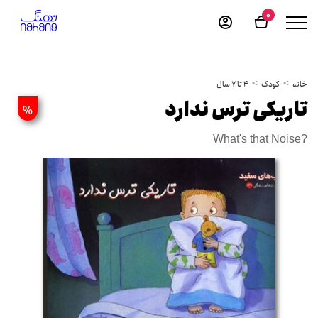
0
خانه
کودک
4 تا 7 سال
تاریکی ترس ندارد
%
What's that Noise?