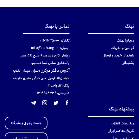
نهنگ
تماس با نهنگ
دربارهٔ نهنگ
تلفن:
۹۱۰۳۵۰۰۰-۰۲۱
قوانین و مقررات
ایمیل:
info@nahang.ir
راهنمای خرید و ارسال
روزهای کاری از ساعت ۹ صبح تا ۵ عصر
پشتیبانی
پاسخگوی تماس شما هستیم.
آدرس دفتر مرکزی
:
تهران، میدان انقلاب
خیابان ژاندارمری، بین کارگر و منیری جاوید،
پلاک 121، واحد ۴.
کدپستی: 131465433۶
پیشنهاد نهنگ
جست‌وجوی پیشرفته
مطالعات انقلاب
تاریخ معاصر ایران
تجدید چاپی‌ها
درخواست کتاب نایاب