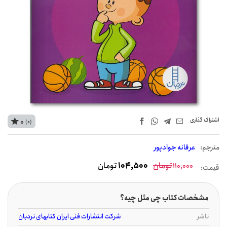
اشتراک‌ گذاری
0
(0)
مترجم:
عرفانه جوادپور
تومان
104,500
تومان
110,000
قیمت:
مشخصات کتاب چی مثل چیه؟
ناشر
شرکت انتشارات فنی ایران کتابهای نردبان