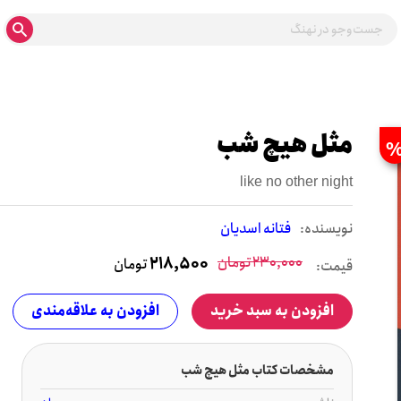
مثل هیچ شب
like no other night
نويسنده:
فتانه اسدیان
230,000
تومان
218,500
تومان
قیمت:
افزودن به سبد خرید
افزودن به علاقه‌مندی
مشخصات کتاب مثل هیچ شب