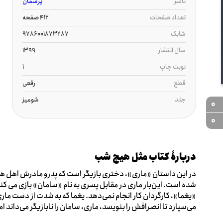
ناشر
پرسمان
تعداد صفحات
412 صفحه
شابک
9786001873287
سال انتشار
1399
نوبت چاپ
1
قطع
رقعی
جلد
شومیز
0
0
دربارۀ کتاب مثل هیچ شب
در این داستان «ماری»، دختری بازیگر است که پدرو مادرش اهل هنر هس
«یغما»، کارگردان کار انجام نمی‌دهد. یغما که به شدت از دست مار
می‌سپارد تا انصرافش را بنویسد، ماری، سامان را نابازیگر می‌داند 