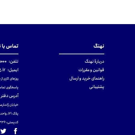
تومان
تومان
نهنگ
تماس با 
دربارهٔ نهنگ
تلفن:
۰-۰۲۱
قوانین و مقررات
ایمیل:
.ir
راهنمای خرید و ارسال
روزهای کاری از ساعت ۹ صب
پشتیبانی
پاسخگوی تماس
آدرس دفتر 
خیابان ژاندارمر
پلاک 121، واحد ۴.
کدپستی: 131465433۶