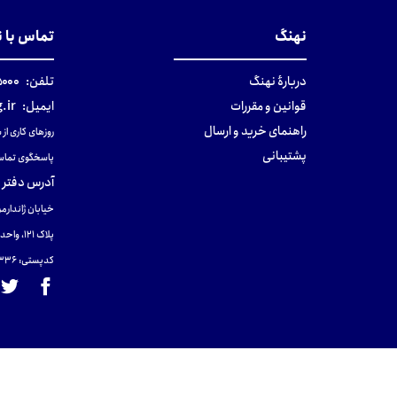
نهنگ
تماس با 
دربارهٔ نهنگ
تلفن:
۰-۰۲۱
قوانین و مقررات
ایمیل:
.ir
راهنمای خرید و ارسال
روزهای کاری از ساعت ۹ صب
پشتیبانی
پاسخگوی تماس
آدرس دفتر 
خیابان ژاندارمر
پلاک 121، واحد ۴.
کدپستی: 131465433۶