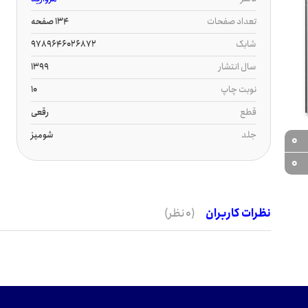
تعداد صفحات
134 صفحه
شابک
9789646026872
سال انتشار
1399
نوبت چاپ
10
قطع
رقعی
جلد
شومیز
0
0
نظرات کاربران
(0 نظر)