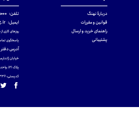
دربارهٔ نهنگ
تلفن:
۰-۰۲۱
قوانین و مقررات
ایمیل:
.ir
راهنمای خرید و ارسال
روزهای کاری از ساعت ۹ صب
پشتیبانی
پاسخگوی تماس
آدرس دفتر 
خیابان ژاندارمر
پلاک 121، واحد ۴.
کدپستی: 131465433۶