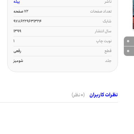
ناشر
پیله
تعداد صفحات
72 صفحه
شابک
9786229631324
سال انتشار
1399
0
نوبت چاپ
1
0
قطع
رقعی
جلد
شومیز
نظرات کاربران
(0 نظر)