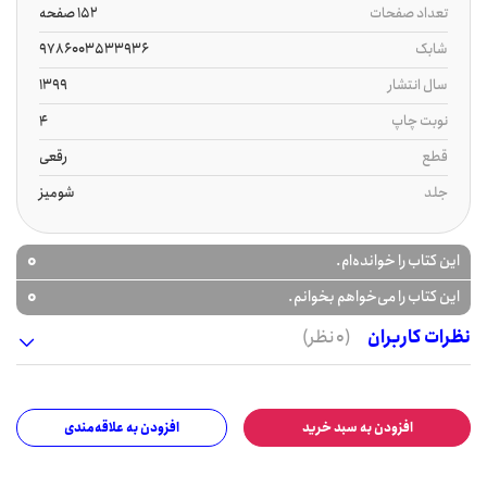
تعداد صفحات
152 صفحه
شابک
9786003533936
سال انتشار
1399
نوبت چاپ
4
قطع
رقعی
جلد
شومیز
0
این کتاب را خوانده‌ام.
0
این کتاب را می‌خواهم بخوانم.
نظرات کاربران
(0 نظر)
افزودن به سبد خرید
افزودن به علاقه‌مندی