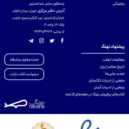
پشتیبانی
پاسخگوی تماس شما هستیم.
آدرس دفتر مرکزی
:
تهران، میدان انقلاب
خیابان ژاندارمری، بین کارگر و منیری جاوید،
پلاک 121، واحد ۴.
کدپستی: 131465433۶
پیشنهاد نهنگ
جست‌وجوی پیشرفته
مطالعات انقلاب
تاریخ معاصر ایران
تجدید چاپی‌ها
درخواست کتاب نایاب
منتخبی از ادبیات انگلستان
منتخبی از ادبیات آلمان
کتاب‌های پرفروش نهنگ در هفته‌های گذشته