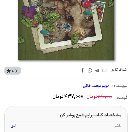
اشتراک‌ گذاری
0
(0)
نويسنده:
مریم محمدخانی
تومان
437,000
تومان
460,000
قیمت:
مشخصات کتاب برایم شمع روشن کن
ناشر
افق