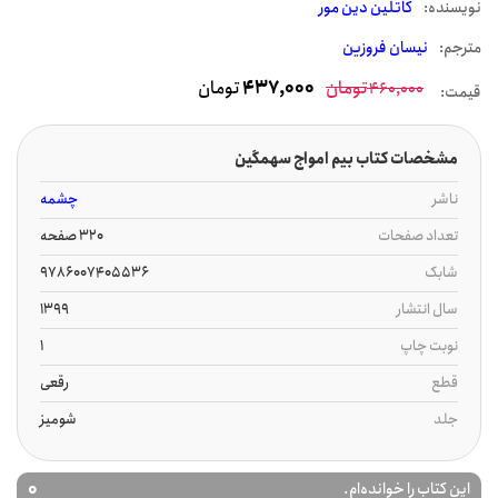
نويسنده:
کاتلین دین مور
مترجم:
نیسان فروزین
تومان
437,000
تومان
460,000
قیمت:
مشخصات کتاب بیم امواج سهمگین
ناشر
چشمه
تعداد صفحات
320 صفحه
شابک
9786007405536
سال انتشار
1399
نوبت چاپ
1
قطع
رقعی
جلد
شومیز
0
این کتاب را خوانده‌ام.