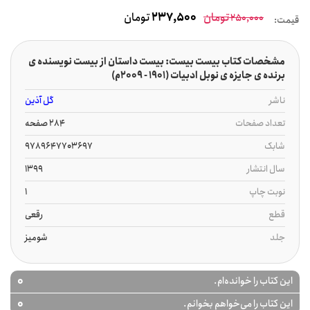
تومان
237,500
تومان
250,000
قیمت:
مشخصات کتاب بیست بیست: بیست داستان از بیست نویسنده ی
برنده ی جایزه ی نوبل ادبیات (1901 - 2009م)
ناشر
گل آذین
تعداد صفحات
284 صفحه
شابک
9789647703697
سال انتشار
1399
نوبت چاپ
1
قطع
رقعی
جلد
شومیز
0
این کتاب را خوانده‌ام.
0
این کتاب را می‌خواهم بخوانم.