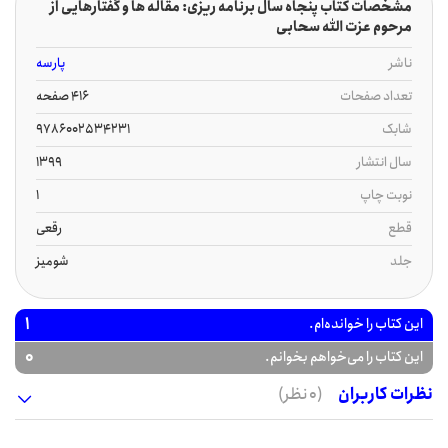
مشخصات کتاب پنجاه سال برنامه ریزی: مقاله ها و گفتارهایی از
مرحوم عزت الله سحابی
ناشر
پارسه
تعداد صفحات
416 صفحه
شابک
9786002534231
سال انتشار
1399
نوبت چاپ
1
قطع
رقعی
جلد
شومیز
1
این کتاب را خوانده‌ام.
0
این کتاب را می‌خواهم بخوانم.
نظرات کاربران
(0 نظر)