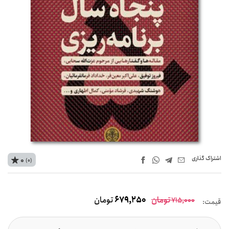
اشتراک‌ گذاری
0
(0)
تومان
679,250
تومان
715,000
قیمت: