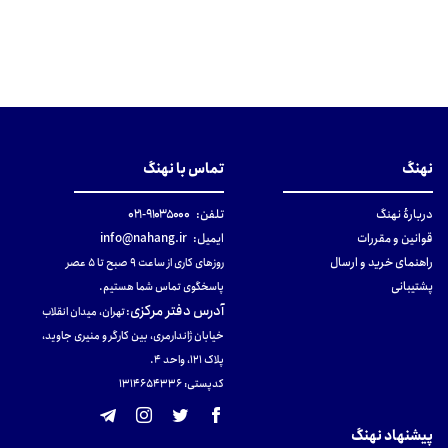
نهنگ
تماس با نهنگ
دربارهٔ نهنگ
تلفن:
۹۱۰۳۵۰۰۰-۰۲۱
قوانین و مقررات
ایمیل:
info@nahang.ir
راهنمای خرید و ارسال
روزهای کاری از ساعت ۹ صبح تا ۵ عصر
پشتیبانی
پاسخگوی تماس شما هستیم.
آدرس دفتر مرکزی
:
تهران، میدان انقلاب
خیابان ژاندارمری، بین کارگر و منیری جاوید،
پلاک 121، واحد ۴.
کدپستی: 131465433۶
پیشنهاد نهنگ