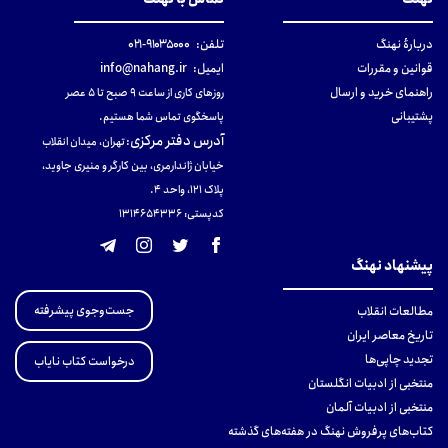
دربارهٔ نهنگ
تلفن:
۹۱۰۳۵۰۰۰-۰۲۱
قوانین و مقررات
ایمیل:
info@nahang.ir
راهنمای خرید و ارسال
روزهای کاری از ساعت ۹ صبح تا ۵ عصر
پشتیبانی
پاسخگوی تماس شما هستیم.
آدرس دفتر مرکزی
:
تهران، میدان انقلاب
خیابان ژاندارمری، بین کارگر و منیری جاوید،
پلاک 121، واحد ۴.
کدپستی: 131465433۶
پیشنهاد نهنگ
جست‌وجوی پیشرفته
مطالعات انقلاب
تاریخ معاصر ایران
تجدید چاپی‌ها
درخواست کتاب نایاب
منتخبی از ادبیات انگلستان
منتخبی از ادبیات آلمان
کتاب‌های پرفروش نهنگ در هفته‌های گذشته