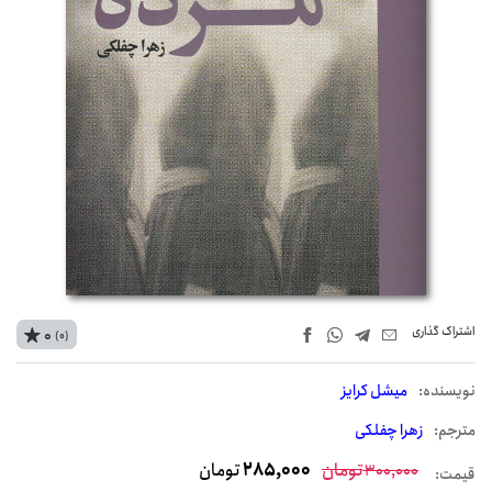
اشتراک‌ گذاری
0
(0)
نويسنده:
میشل کرایز
مترجم:
زهرا چفلکی
تومان
285,000
تومان
300,000
قیمت: