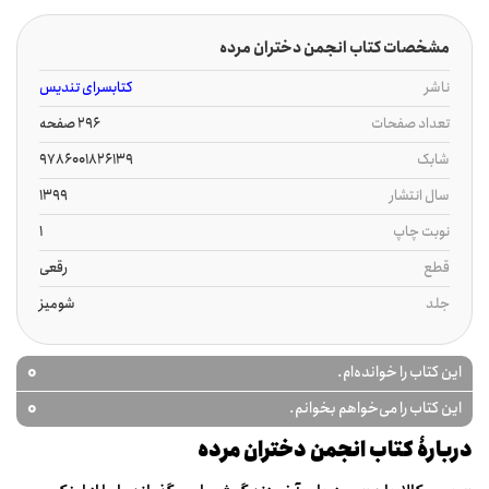
مشخصات کتاب انجمن دختران مرده
ناشر
کتابسرای تندیس
تعداد صفحات
296 صفحه
شابک
9786001826139
سال انتشار
1399
نوبت چاپ
1
قطع
رقعی
جلد
شومیز
0
این کتاب را خوانده‌ام.
0
این کتاب را می‌خواهم بخوانم.
دربارۀ کتاب انجمن دختران مرده