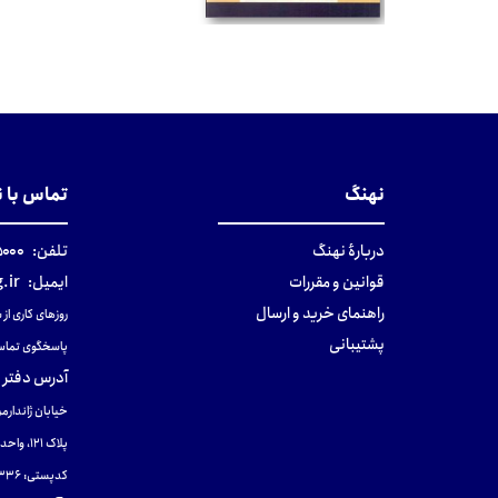
تومان
نهنگ
تماس با 
دربارهٔ نهنگ
تلفن:
۰-۰۲۱
قوانین و مقررات
ایمیل:
.ir
راهنمای خرید و ارسال
روزهای کاری از ساعت ۹ صب
پشتیبانی
پاسخگوی تماس
آدرس دفتر 
خیابان ژاندارمر
پلاک 121، واحد ۴.
کدپستی: 131465433۶