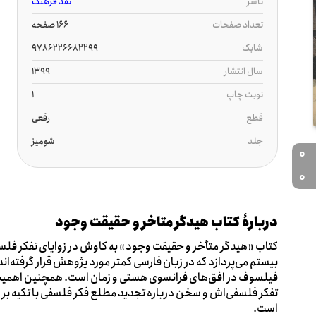
ناشر
نقد فرهنگ
تعداد صفحات
166 صفحه
شابک
9786226682299
سال انتشار
1399
نوبت چاپ
1
قطع
رقعی
جلد
شومیز
0
0
دربارۀ کتاب هیدگر متاخر و حقیقت وجود
کتاب «هیدگر متأخر و حقیقت وجود» به کاوش در زوایای تفکر فلس
بیستم می‌پردازد که در زبان فارسی کمتر مورد پژوهش قرار گرفته‌اند
فیلسوف در افق‌های فرانسوی هستی و زمان است. همچنین اهم
تفکر فلسفی‌اش و سخن درباره تجدید مطلع فکر فلسفی با تکیه بر 
است.