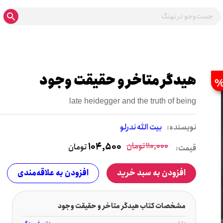
هیدگر متاخر و حقیقت وجود
late heidegger and the truth of being
نويسنده:
بیت الله ندرلو
110,000
تومان
104,500
تومان
قیمت:
افزودن به سبد خرید
افزودن به علاقه‌مندی
مشخصات کتاب هیدگر متاخر و حقیقت وجود