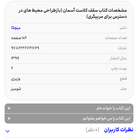
مشخصات کتاب سقف کلاست آسمان (بازطراحی محیط های در
دسترس برای مربیگری)
ناشر
میچکا
تعداد صفحات
106 صفحه
شابک
9786226721769
سال انتشار
1399
نوبت چاپ
2
قطع
وزیری
جلد
شومیز
0
این کتاب را خوانده‌ام.
0
این کتاب را می‌خواهم بخوانم.
نظرات کاربران
(0 نظر)