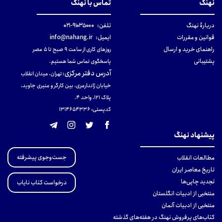
نهنگ
تماس با نهنگ
دربارهٔ نهنگ
تلفن:
۹۱۰۳۵۰۰۰-۰۲۱
قوانین و مقررات
ایمیل:
info@nahang.ir
راهنمای خرید و ارسال
روزهای کاری از ساعت ۹ صبح تا ۵ عصر
پشتیبانی
پاسخگوی تماس شما هستیم.
آدرس دفتر مرکزی
:
تهران، میدان انقلاب
خیابان ژاندارمری، بین کارگر و منیری جاوید،
پلاک 121، واحد ۴.
کدپستی: 131465433۶
پیشنهاد نهنگ
جست‌وجوی پیشرفته
مطالعات انقلاب
تاریخ معاصر ایران
تجدید چاپی‌ها
درخواست کتاب نایاب
منتخبی از ادبیات انگلستان
منتخبی از ادبیات آلمان
کتاب‌های پرفروش نهنگ در هفته‌های گذشته