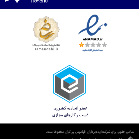
تمامی حقوق برای شرکت ایده‌پردازان اقیانوس بی‌کران محفوظ است.