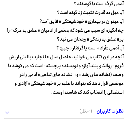
آدمی گرگ است یا گوسفند ؟
آیا میل به قدرت تثبیت زناگونه است؟
آیا میتوان بر بیماری «خودشیفتگی» فایق آمد؟
چه انگیزه ای سبب می شود که بعضی از آدمیان «عشق به مرگ» را
بر «عشق به زندگی» رجحان می نهد؟
آیا آدمی «آزاد» است یا گرفتار «جبر» ؟
آنچه در این کتاب می خوانید حاصل سال ها تجارب بالینی اریش
فروم - روانکاو بلند آوازه و نویسنده برجسته -است که می کوشد با
وصف (نشانه های رشد» و « نشانه های تباهی» آدمی را در
موضعی قرار دهد که بتواند با غلبه بر «خودشیفتگی» آزادی و
استقلالی را انتخاب کند که شاسته اوست.
نظرات کاربران
(0 نظر)