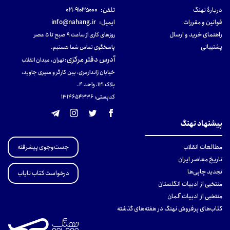
دربارهٔ نهنگ
تلفن:
۹۱۰۳۵۰۰۰-۰۲۱
قوانین و مقررات
ایمیل:
info@nahang.ir
راهنمای خرید و ارسال
روزهای کاری از ساعت ۹ صبح تا ۵ عصر
پشتیبانی
پاسخگوی تماس شما هستیم.
آدرس دفتر مرکزی
:
تهران، میدان انقلاب
خیابان ژاندارمری، بین کارگر و منیری جاوید،
پلاک 121، واحد ۴.
کدپستی: 131465433۶
پیشنهاد نهنگ
جست‌وجوی پیشرفته
مطالعات انقلاب
تاریخ معاصر ایران
تجدید چاپی‌ها
درخواست کتاب نایاب
منتخبی از ادبیات انگلستان
منتخبی از ادبیات آلمان
کتاب‌های پرفروش نهنگ در هفته‌های گذشته