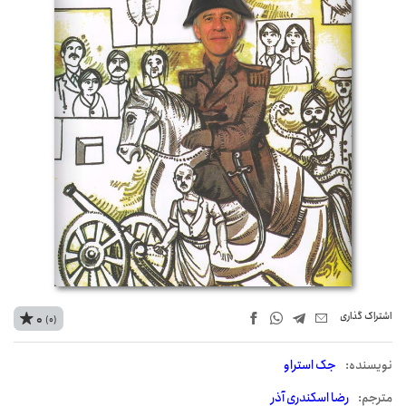
اشتراک‌ گذاری
0
(0)
نويسنده:
جک استراو
مترجم:
رضا اسکندری آذر