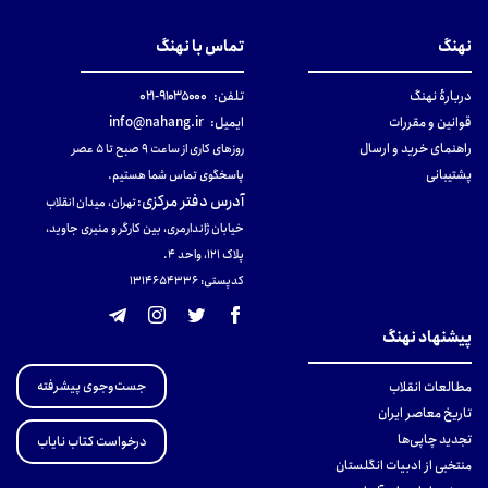
نهنگ
تماس با نهنگ
دربارهٔ نهنگ
تلفن:
۹۱۰۳۵۰۰۰-۰۲۱
قوانین و مقررات
ایمیل:
info@nahang.ir
راهنمای خرید و ارسال
روزهای کاری از ساعت ۹ صبح تا ۵ عصر
پشتیبانی
پاسخگوی تماس شما هستیم.
آدرس دفتر مرکزی
:
تهران، میدان انقلاب
خیابان ژاندارمری، بین کارگر و منیری جاوید،
پلاک 121، واحد ۴.
کدپستی: 131465433۶
پیشنهاد نهنگ
جست‌وجوی پیشرفته
مطالعات انقلاب
تاریخ معاصر ایران
تجدید چاپی‌ها
درخواست کتاب نایاب
منتخبی از ادبیات انگلستان