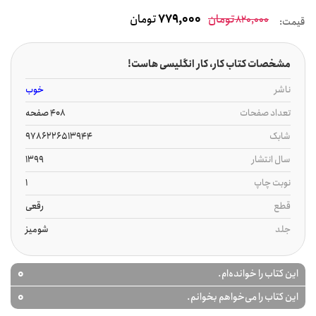
تومان
779,000
تومان
820,000
قیمت:
مشخصات کتاب کار، کار انگلیسی هاست!
ناشر
خوب
تعداد صفحات
408 صفحه
شابک
9786226513944
سال انتشار
1399
نوبت چاپ
1
قطع
رقعی
جلد
شومیز
0
این کتاب را خوانده‌ام.
0
این کتاب را می‌خواهم بخوانم.