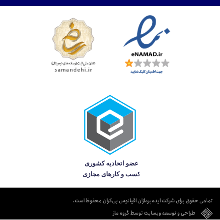
تمامی حقوق برای شرکت ایده‌پردازان اقیانوس بی‌کران محفوظ است.
طراحی و توسعه وبسایت توسط گروه ماز