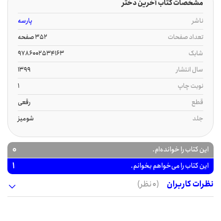
مشخصات کتاب آخرین دختر
ناشر
پارسه
تعداد صفحات
352 صفحه
شابک
9786002534163
سال انتشار
1399
نوبت چاپ
1
قطع
رقعی
جلد
شومیز
0
این کتاب را خوانده‌ام.
1
این کتاب را می‌خواهم بخوانم.
نظرات کاربران
(0 نظر)