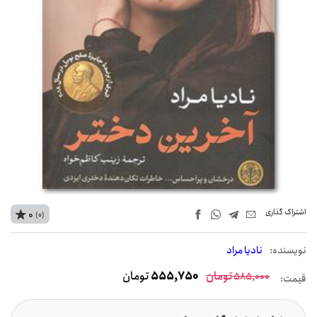
اشتراک‌ گذاری
0
(0)
نويسنده:
نادیا مراد
تومان
555,750
تومان
585,000
قیمت: