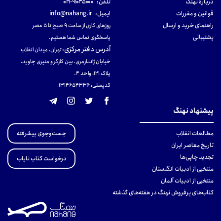
دربارهٔ نهنگ
تلفن:
۹۱۰۳۵۰۰۰-۰۲۱
قوانین و مقررات
ایمیل:
info@nahang.ir
راهنمای خرید و ارسال
روزهای کاری از ساعت ۹ صبح تا ۵ عصر
پشتیبانی
پاسخگوی تماس شما هستیم.
آدرس دفتر مرکزی
:
تهران، میدان انقلاب
خیابان ژاندارمری، بین کارگر و منیری جاوید،
پلاک 121، واحد ۴.
کدپستی: 131465433۶
پیشنهاد نهنگ
جست‌وجوی پیشرفته
مطالعات انقلاب
تاریخ معاصر ایران
تجدید چاپی‌ها
درخواست کتاب نایاب
منتخبی از ادبیات انگلستان
منتخبی از ادبیات آلمان
کتاب‌های پرفروش نهنگ در هفته‌های گذشته